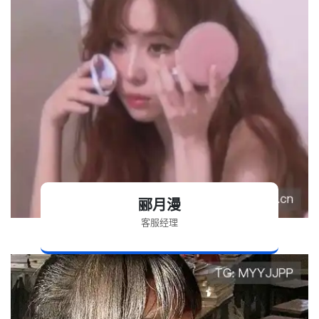
郦月漫
客服经理