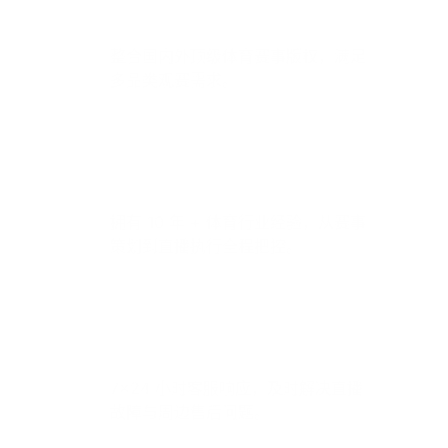
全赛事资源覆盖
整合国内外顶级体育赛事版权，满足
多品类观赛需求。
专业运营团队
拥有 10 年 + 体育行业经验，从赛事
策划到直播执行全程把控。
优质售后保障
7×24 小时客服响应，及时解决直播
故障与周边售后问题。