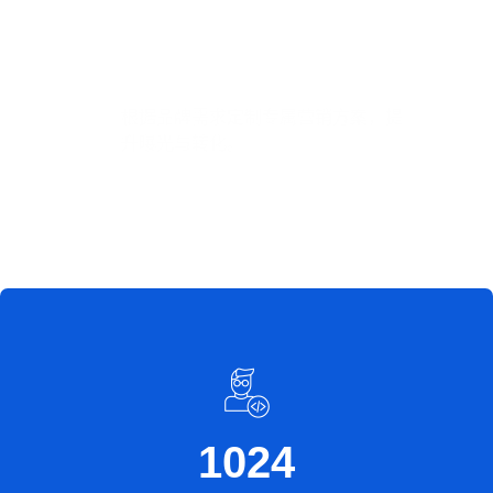
定制化解决方案
根据品牌需求定制专属营销方案，提
升曝光与转化。
1024