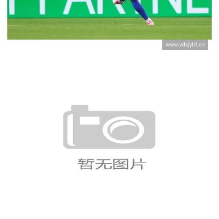
换人调整收到效果
摩洛哥点球击败荷兰：非洲劲旅
延续淘汰赛表现