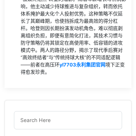
响，他主动减少持球推进与复杂组织，转而依托
体系掩护最大化个人投射优势。这种策略不仅延
长了其巅峰期，也使挡拆成为最高效的得分杠
杆。哈登则因长期扮演发动机角色，难以彻底剥
离组织负担，即便有意简化打法，其技术习惯与
防守策略仍将其锁定在高使用率、低容错的进攻
模式中。两人的路径分野，揭示了现代季后赛对
“高效终结者”与“传统持球大核”的不同适配逻辑
——前者在高压环
yl7703永利集团官网
境下正变
得愈发珍贵。