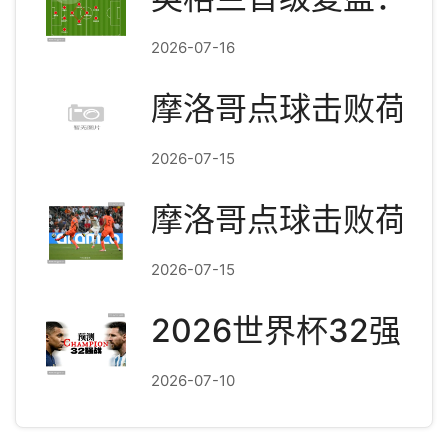
2026-07-16
摩洛哥点球击败荷兰
2026-07-15
摩洛哥点球击败荷兰
2026-07-15
2026世界杯32强
2026-07-10