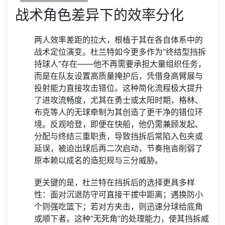
战术角色差异下的效率分化
两人效率差距的拉大，根植于其在各自体系中的
战术定位演变。杜兰特如今更多作为“终结型挡拆
持球人”存在——他不再需要承担大量组织任务，
而是在队友设置高质量掩护后，凭借身高臂展与
投射能力直接攻击错位。这种简化流程极大提升
了进攻流畅度，尤其在勇士或太阳时期，格林、
布克等人的无球牵制为其创造了更干净的错位环
境。反观哈登，即便在快船，他仍需兼顾发起、
分配与终结三重职责，导致挡拆后常陷入包夹或
延误，被迫出球后再二次启动，节奏拖沓削弱了
原本赖以成名的造犯规与三分威胁。
更关键的是，杜兰特在挡拆后的选择更具多样
性：面对沉退防守可直接干拔中距离；遇换防小
个则强吃篮下；若对方夹击，则迅速分球给底角
或顺下者。这种“无死角”的处理能力，使其挡拆威