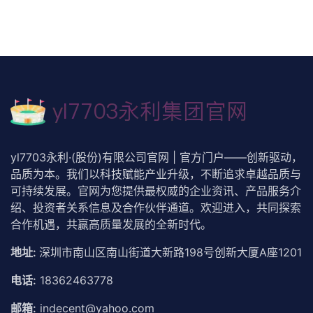
yl7703永利·(股份)有限公司官网 | 官方门户——创新驱动，
品质为本。我们以科技赋能产业升级，不断追求卓越品质与
可持续发展。官网为您提供最权威的企业资讯、产品服务介
绍、投资者关系信息及合作伙伴通道。欢迎进入，共同探索
合作机遇，共赢高质量发展的全新时代。
地址:
深圳市南山区南山街道大新路198号创新大厦A座1201
电话:
18362463778
邮箱:
indecent@yahoo.com