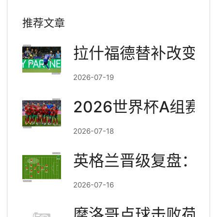
推荐文章
拉什福德替补改变比
2026-07-19
2026世界杯A组赛
2026-07-18
英格兰晋级复盘：赢
2026-07-16
摩洛哥点球击败荷兰