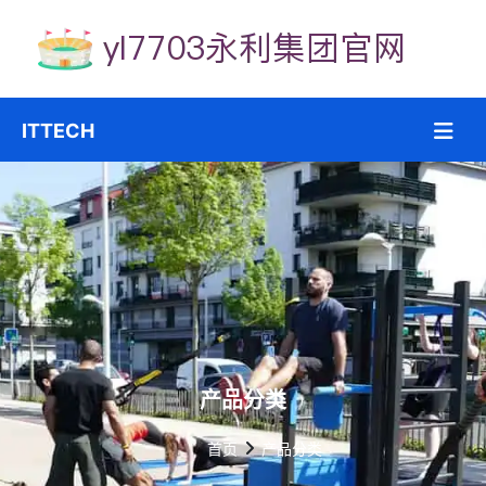
产品分类
首页
产品分类