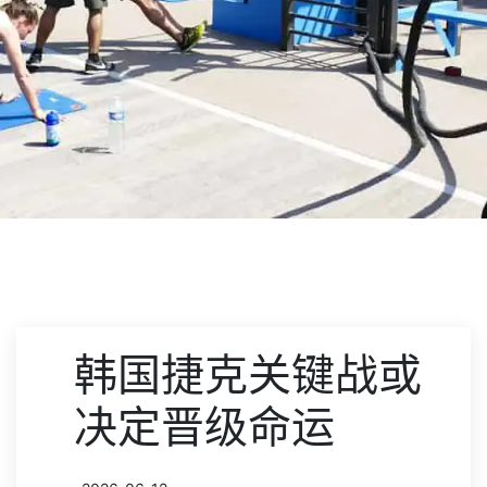
韩国捷克关键战或
决定晋级命运