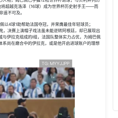
心人物，姆巴佩已手握12粒世界杯进球，与贝利并列历
他将超越克洛泽（16球）成为世界杯历史射手王——而
并非遥不可及。
姆巴佩以4球1助帮助法国夺冠，并荣膺最佳年轻球员；
金靴，决赛上演帽子戏法虽未能逆转阿根廷，却已展现出
威与伊拉克组成的I组，法国队整体实力占优，为姆巴佩
体系尚在磨合中的伊拉克，或是他开启进球账户的理想