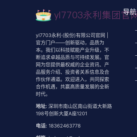
导航
yl7703永利·(股份)有限公司官网 |
官方门户——创新驱动，品质为
本。我们以科技赋能产业升级，不
断追求卓越品质与可持续发展。官
网为您提供最权威的企业资讯、产
品服务介绍、投资者关系信息及合
作伙伴通道。欢迎进入，共同探索
合作机遇，共赢高质量发展的全新
时代。
地址:
深圳市南山区南山街道大新路
198号创新大厦A座1201
电话:
18362463778