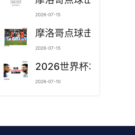
2026-07-15
摩洛哥点球击败荷兰：
2026-07-15
2026世界杯32强对
2026-07-10