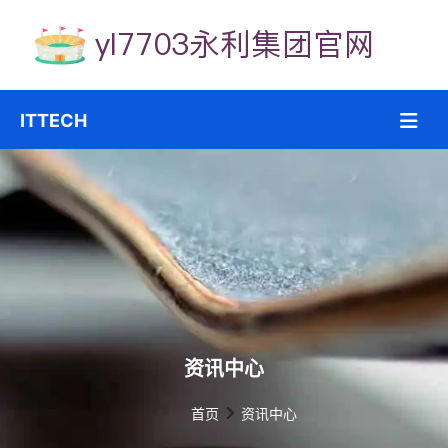
资讯中心
首页
资讯中心