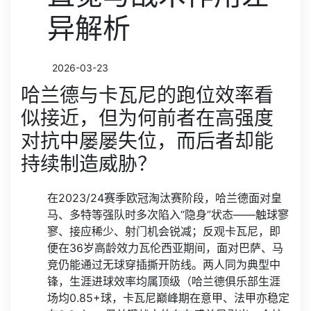
异解析
2026-03-23
哈兰德与卡瓦尼的跑位效率看
似接近，但为何前者在高强度
对抗中屡屡失位，而后者却能
持续制造威胁？
在2023/24赛季欧冠淘汰赛阶段，哈兰德面对皇
马、多特等强队时多次陷入“隐身”状态——触球寥
寥、接应稀少、射门机会锐减；反观卡瓦尼，即
便在36岁高龄效力瓦伦西亚期间，面对巴萨、马
竞仍能通过无球穿插撕开防线。两人同为典型中
锋，生涯进球效率均属顶级（哈兰德俱乐部生涯
场均0.85+球，卡瓦尼巅峰期在意甲、法甲亦稳定