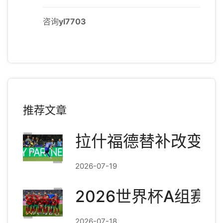
咨询
yl7703
推荐文章
拉什福德替补改变比
2026-07-19
2026世界杯A组赛
2026-07-18