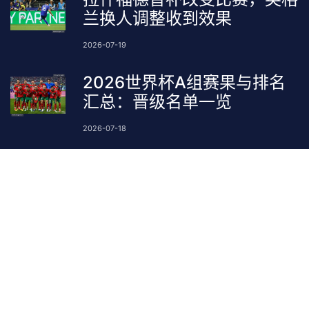
兰换人调整收到效果
2026-07-19
2026世界杯A组赛果与排名
汇总：晋级名单一览
2026-07-18
英格兰晋级复盘：赢球过程比
比分更惊险
2026-07-16
邮箱订阅