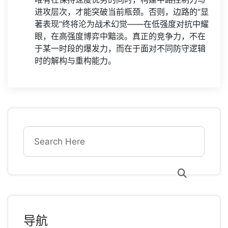
进攻层次，才能突破当前瓶颈。否则，边路的“显
著表现”终将沦为战术幻觉——在低强度对抗中耀
眼，在高强度博弈中黯淡。真正的竞争力，不在
于某一时段的爆发力，而在于面对不同防守逻辑
时的解构与重构能力。
导航