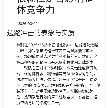
体竞争力
2026-03-29
边路冲击的表象与实质
热刺在2025/26赛季初段比赛中，边路进攻数据
亮眼：孙兴慜与约翰逊在左右两翼频繁完成突
破，场均成功过人次数位列英超前三。然而，这
种高频率的边路冲击并未稳定转化为进球效率
——球队在面对中下游球队时能凭借速度撕开防
线，但对阵曼城、利物浦等高位压迫型对手时，
进攻常陷入停滞。这揭示出一个关键矛盾：边路
冲击力的“显著表现”更多体现在推进阶段，而非终
结环节。当对手压缩边路空间、切断内切线路
后，热刺缺乏有效的第二进攻层次，暴露出对速
度依赖背后的结构性单一。