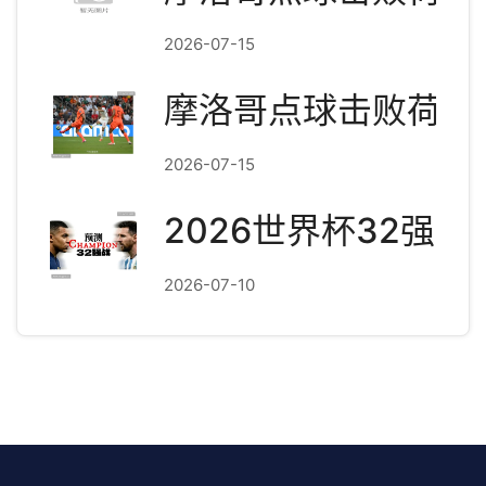
2026-07-15
摩洛哥点球击败荷兰
2026-07-15
2026世界杯32强
2026-07-10