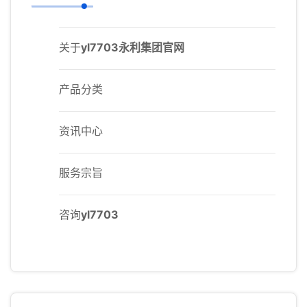
关于
yl7703永利集团官网
产品分类
资讯中心
服务宗旨
咨询
yl7703