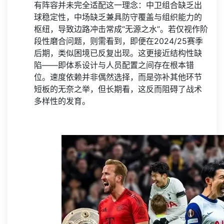
有阵容并未完全适配这一理念：中卫组合缺乏出
球稳定性，中场缺乏兼具防守覆盖与组织能力的
枢纽，导致边路冲击常成“无源之水”。若仅视作阶
段性磨合问题，则需看到，即便在2024/25赛季
后期，类似困境已反复出现。这更接近结构性缺
陷——即体系设计与人员配置之间存在根本错
位。速度依赖并非偶然选择，而是弥补其他环节
短板的无奈之举，但长期看，这反而阻碍了战术
多样性的发育。