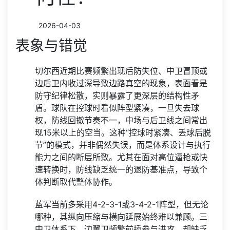
2026-04-03
表象与错觉
切尔西近期比赛频繁出现后防失位、中卫冒顶或
边后卫内收过深导致边路真空的现象，表面看是
防守纪律松散，实则暴露了更深层的结构性矛
盾。球队在控球时看似阵型紧凑，一旦失去球
权，防线回撤节奏不一，中场与后卫线之间常出
现15米以上的空当。这种“控球时紧凑、丢球后脱
节”的模式，并非偶然失误，而是体系设计与执行
能力之间的断层所致。尤其在面对高位逼抢或快
速转换时，防线缺乏统一的退防基准点，导致个
体判断取代整体协作。
蓝军当前多采用4-2-3-1或3-4-2-1阵型，但无论
哪种，其纵向压缩与横向延展始终难以兼顾。三
中卫体系下，边翼卫频繁前插参与进攻，却缺乏