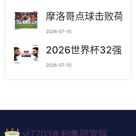
摩洛哥点球击败荷兰
2026-07-15
2026世界杯32强
2026-07-10