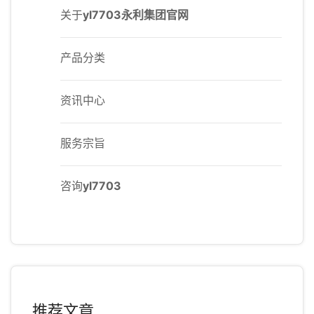
关于
yl7703永利集团官网
产品分类
资讯中心
服务宗旨
咨询
yl7703
推荐文章