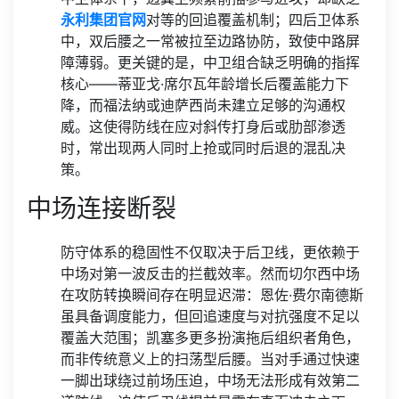
永利集团官网
对等的回追覆盖机制；四后卫体系
中，双后腰之一常被拉至边路协防，致使中路屏
障薄弱。更关键的是，中卫组合缺乏明确的指挥
核心——蒂亚戈·席尔瓦年龄增长后覆盖能力下
降，而福法纳或迪萨西尚未建立足够的沟通权
威。这使得防线在应对斜传打身后或肋部渗透
时，常出现两人同时上抢或同时后退的混乱决
策。
中场连接断裂
防守体系的稳固性不仅取决于后卫线，更依赖于
中场对第一波反击的拦截效率。然而切尔西中场
在攻防转换瞬间存在明显迟滞：恩佐·费尔南德斯
虽具备调度能力，但回追速度与对抗强度不足以
覆盖大范围；凯塞多更多扮演拖后组织者角色，
而非传统意义上的扫荡型后腰。当对手通过快速
一脚出球绕过前场压迫，中场无法形成有效第二