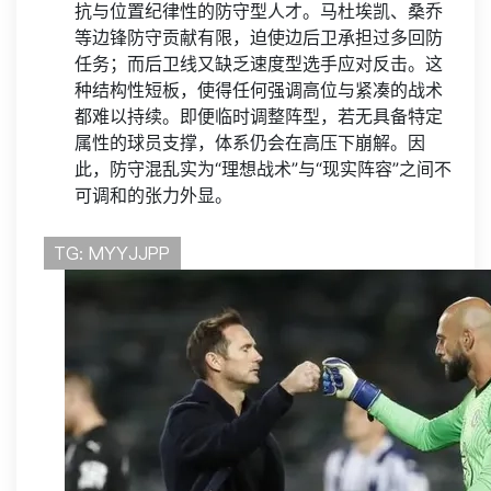
抗与位置纪律性的防守型人才。马杜埃凯、桑乔
等边锋防守贡献有限，迫使边后卫承担过多回防
任务；而后卫线又缺乏速度型选手应对反击。这
种结构性短板，使得任何强调高位与紧凑的战术
都难以持续。即便临时调整阵型，若无具备特定
属性的球员支撑，体系仍会在高压下崩解。因
此，防守混乱实为“理想战术”与“现实阵容”之间不
可调和的张力外显。