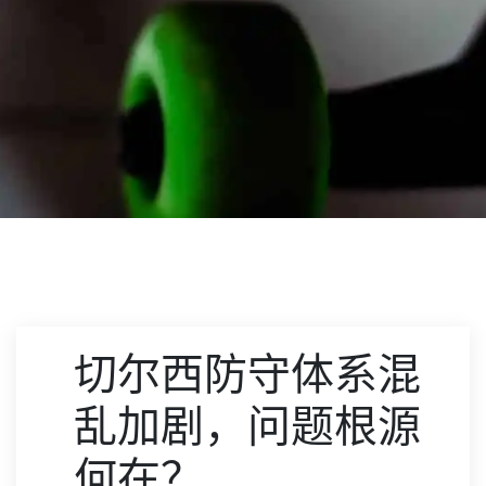
切尔西防守体系混
乱加剧，问题根源
何在？