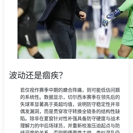
波动还是痼疾？
若仅视作赛季中期的磨合阵痛，则可能低估问题
的系统性。数据显示，切尔西本赛季在领先后的
失球率显著高于英超均值，说明防守稳定性并非
偶发漏洞，而是贯穿攻守转换全链条的结构性缺
陷。除非在夏窗针对性补强具备防守硬度与战术
理解力的中后场球员，并重新校准压迫起点与防
线深度的关系，否则即便更换主帅，类似混乱仍