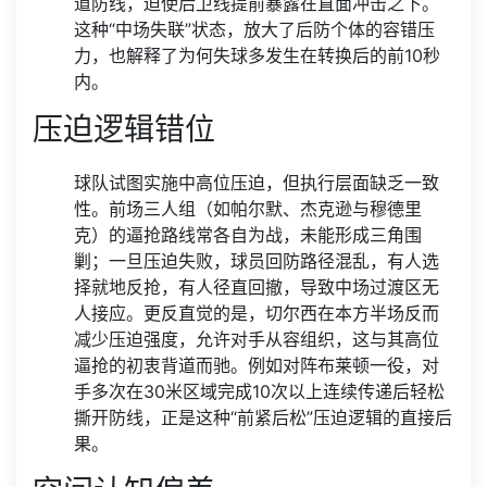
道防线，迫使后卫线提前暴露在直面冲击之下。
这种“中场失联”状态，放大了后防个体的容错压
力，也解释了为何失球多发生在转换后的前10秒
内。
压迫逻辑错位
球队试图实施中高位压迫，但执行层面缺乏一致
性。前场三人组（如帕尔默、杰克逊与穆德里
克）的逼抢路线常各自为战，未能形成三角围
剿；一旦压迫失败，球员回防路径混乱，有人选
择就地反抢，有人径直回撤，导致中场过渡区无
人接应。更反直觉的是，切尔西在本方半场反而
减少压迫强度，允许对手从容组织，这与其高位
逼抢的初衷背道而驰。例如对阵布莱顿一役，对
手多次在30米区域完成10次以上连续传递后轻松
撕开防线，正是这种“前紧后松”压迫逻辑的直接后
果。