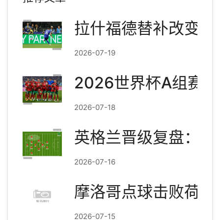
拉什福德替补改变比
2026-07-19
2026世界杯A组赛
2026-07-18
英格兰晋级复盘：赢
2026-07-16
摩洛哥点球击败荷兰
2026-07-15