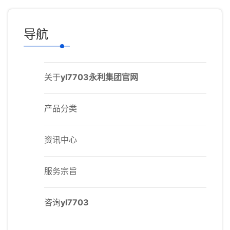
导航
关于
yl7703永利集团官网
产品分类
资讯中心
服务宗旨
咨询
yl7703