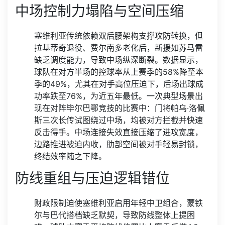
中场控制力塌陷与空间压缩
塞维利亚传统依赖双后腰架构支撑攻防转换，但
拉基蒂奇退役、费尔南多老化后，新援如苏马雷
缺乏调度能力，导致中场纵深断裂。数据显示，
球队在对方半场的控球率从上赛季的58%降至本
季的49%，尤其在对手高位压迫下，后场出球成
功率跌至76%，为近五年最低。一次典型场景出
现在对阵毕尔巴鄂竞技的比赛中：门将帕乌·洛佩
斯三次长传试图绕过中场，均被对方拦截并快速
反击得手。中场连接失效直接压缩了进攻宽度，
边路推进被迫内收，肋部空间被对手轻易封锁，
终结效率随之下降。
防线重组与压迫逻辑错位
财政限制迫使塞维利亚启用年轻中卫组合，蒙铁
尔与巴代搭档缺乏默契，导致防线整体上提困