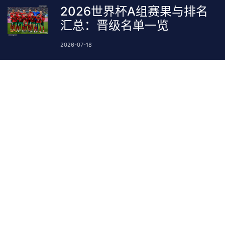
2026世界杯A组赛果与排名
汇总：晋级名单一览
2026-07-18
英格兰晋级复盘：赢球过程比
比分更惊险
2026-07-16
邮箱订阅
社交平台