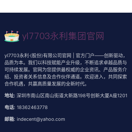
yl7703永利·(股份)有限公司官网 | 官方门户——创新驱动，
品质为本。我们以科技赋能产业升级，不断追求卓越品质与
可持续发展。官网为您提供最权威的企业资讯、产品服务介
绍、投资者关系信息及合作伙伴通道。欢迎进入，共同探索
合作机遇，共赢高质量发展的全新时代。
地址:
深圳市南山区南山街道大新路198号创新大厦A座1201
电话:
18362463778
邮箱:
indecent@yahoo.com